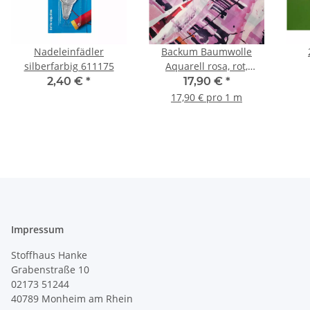
Nadeleinfädler
Backum Baumwolle
silberfarbig 611175
Aquarell rosa, rot,
burgundy, weiß, schwarz
2,40 €
*
17,90 €
*
17,90 € pro 1 m
Impressum
Stoffhaus Hanke
Grabenstraße 10
02173 51244
40789
Monheim am Rhein