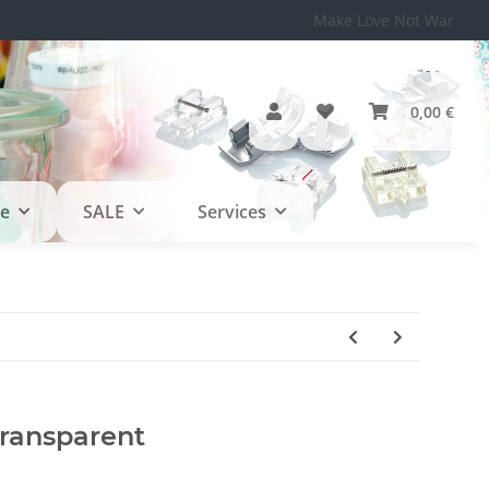
Make Love Not War
0,00 €
le
SALE
Services
transparent