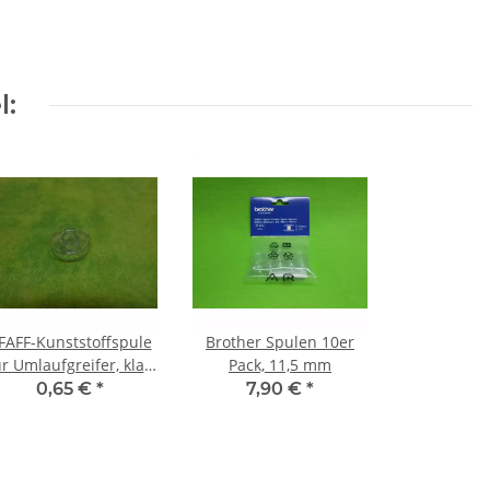
l:
FAFF-Kunststoffspule
Brother Spulen 10er
ür Umlaufgreifer, klar,
Pack, 11,5 mm
lose Lieferung
0,65 €
*
7,90 €
*