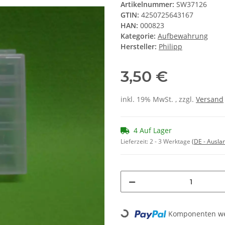
Artikelnummer:
SW37126
GTIN:
4250725643167
HAN:
000823
Kategorie:
Aufbewahrung
Hersteller:
Philipp
3,50 €
inkl. 19% MwSt. , zzgl.
Versand
4 Auf Lager
Lieferzeit:
2 - 3 Werktage
(DE - Ausla
Loading...
Komponenten wer