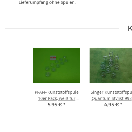
Lieferumpfang ohne Spulen.
K
PFAFF-Kunststoffspule
Singer Kunststoffspu
10er Pack, weiß für
Quantum Stylist 998
Umlaufgreifer
9980, 9960
5,95 €
*
4,95 €
*