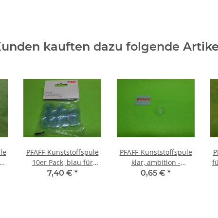
unden kauften dazu folgende Artike
le
PFAFF-Kunststoffspule
PFAFF-Kunststoffspule
P
5,
10er Pack, blau für
klar, ambition -
f
Umlaufgreifer
passport
7,40 €
*
0,65 €
*