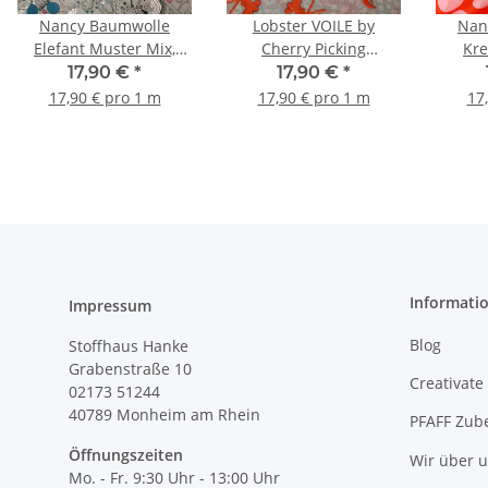
Nancy Baumwolle
Lobster VOILE by
Nan
Elefant Muster Mix,
Cherry Picking
Kre
Batist grau, petrol, pink,
Baumwolle Hummer,
17,90 €
*
17,90 €
*
weiß
Batist grau, rot
17,90 € pro 1 m
17,90 € pro 1 m
17
Informati
Impressum
Blog
Stoffhaus Hanke
Grabenstraße 10
Creativate
02173 51244
40789
Monheim am Rhein
PFAFF Zub
Öffnungszeiten
Wir über 
Mo. - Fr. 9:30 Uhr - 13:00 Uhr