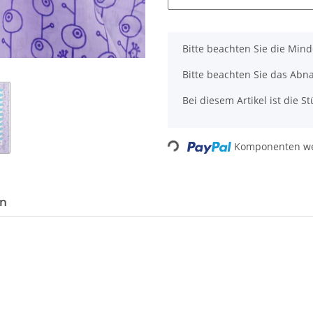
x
Bitte beachten Sie die Min
Bitte beachten Sie das Abn
Bei diesem Artikel ist die Stü
Loading...
Komponenten wer
en