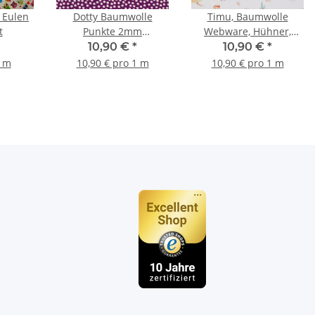
 Eulen
Dotty Baumwolle
Timu, Baumwolle
t
Punkte 2mm
Webware, Hühner,
weiß/violett
Enten, weiß
10,90 €
*
10,90 €
*
1 m
10,90 € pro 1 m
10,90 € pro 1 m
n