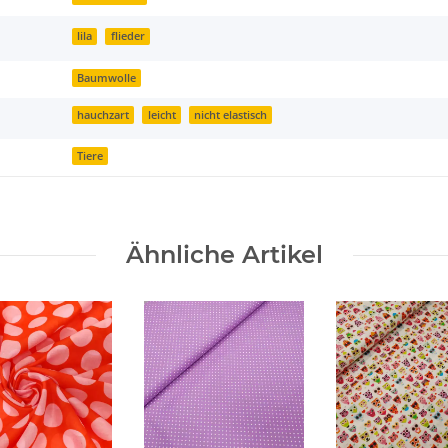
lila
flieder
Baumwolle
hauchzart
leicht
nicht elastisch
Tiere
Ähnliche Artikel