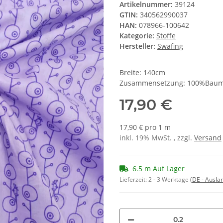
Artikelnummer:
39124
GTIN:
340562990037
HAN:
078966-100642
Kategorie:
Stoffe
Hersteller:
Swafing
Breite: 140cm
Zusammensetzung: 100%Baum
17,90 €
17,90 € pro 1 m
inkl. 19% MwSt. , zzgl.
Versand
6.5 m Auf Lager
Lieferzeit:
2 - 3 Werktage
(DE - Ausla