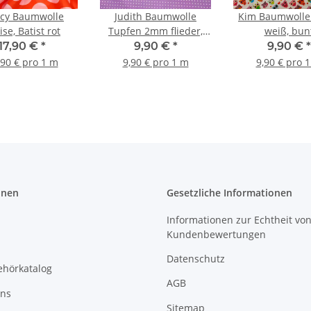
cy Baumwolle
Judith Baumwolle
Kim Baumwolle
ise, Batist rot
Tupfen 2mm flieder,
weiß, bun
weiß
17,90 €
*
9,90 €
*
9,90 €
*
,90 € pro 1 m
9,90 € pro 1 m
9,90 € pro 
onen
Gesetzliche Informationen
Informationen zur Echtheit vo
Kundenbewertungen
Datenschutz
ehörkatalog
AGB
uns
Sitemap