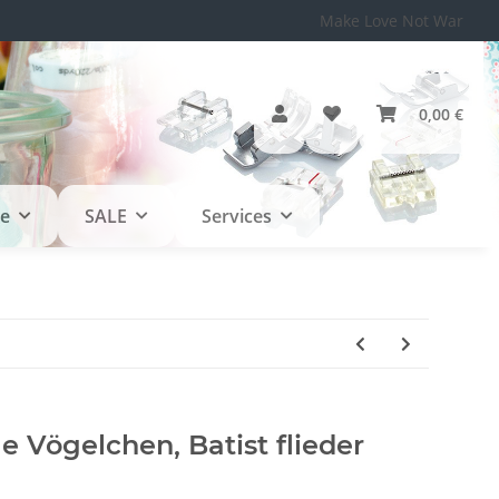
Make Love Not War
0,00 €
le
SALE
Services
 Vögelchen, Batist flieder