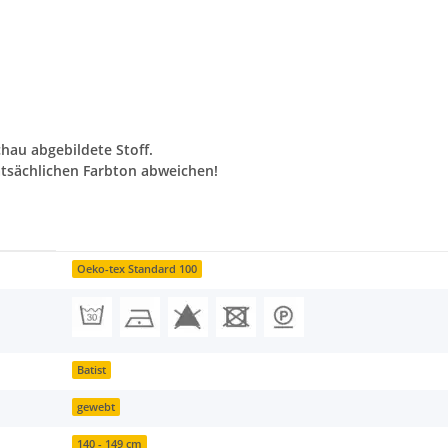
chau abgebildete Stoff.
tsächlichen Farbton abweichen!
Oeko-tex Standard 100
Batist
gewebt
140 - 149 cm