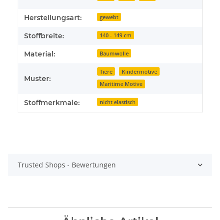
Herstellungsart:
gewebt
Stoffbreite:
140 - 149 cm
Material:
Baumwolle
Tiere
Kindermotive
Muster:
Maritime Motive
Stoffmerkmale:
nicht elastisch
Trusted Shops - Bewertungen