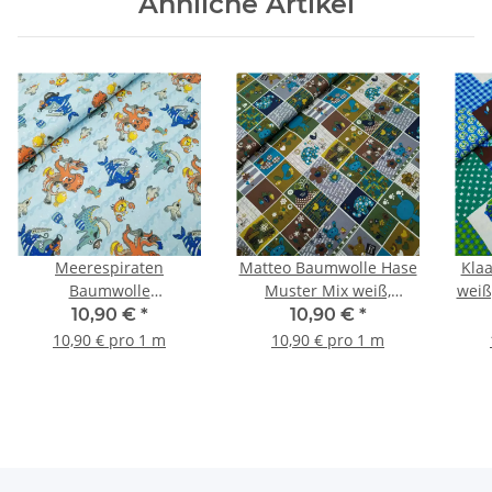
Ähnliche Artikel
Meerespiraten
Matteo Baumwolle Hase
Kla
Baumwolle
Muster Mix weiß,
weiß
Meerestierpiraten blau,
dunkelblau, olivgrün
10,90 €
*
10,90 €
*
orange
10,90 € pro 1 m
10,90 € pro 1 m