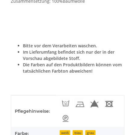
Zusammensetzung: 100%Baumwolle
Bitte vor dem Verarbeiten waschen.
Im Lieferumfang befindet sich nur der in der
Vorschau abgebildete Stoff.
Die Farben auf den Produktbildern können vom
tatsächlichen Farbton abweichen!
Produkteigenschaft
Wert
Pflegehinweise:
Farbe:
weiß
blau
grau