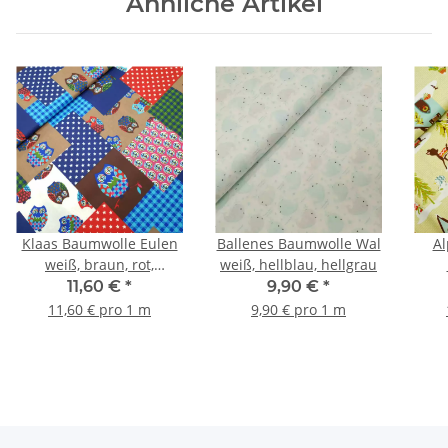
Ähnliche Artikel
Klaas Baumwolle Eulen
Ballenes Baumwolle Wal
Al
weiß, braun, rot,
weiß, hellblau, hellgrau
dunkelblau, grün
wei
11,60 €
*
9,90 €
*
11,60 € pro 1 m
9,90 € pro 1 m