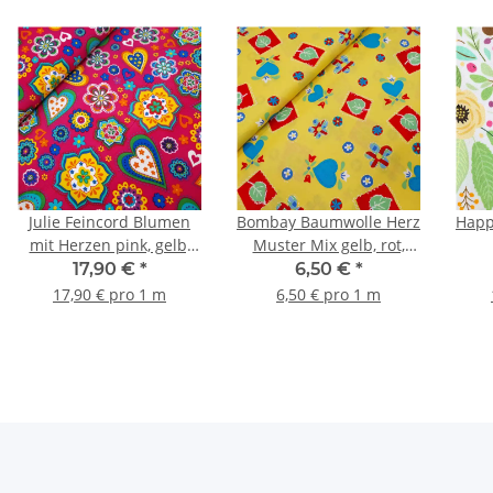
Julie Feincord Blumen
Bombay Baumwolle Herz
Happ
mit Herzen pink, gelb,
Muster Mix gelb, rot,
blau, grün
trürkis, grün
17,90 €
*
6,50 €
*
17,90 € pro 1 m
6,50 € pro 1 m