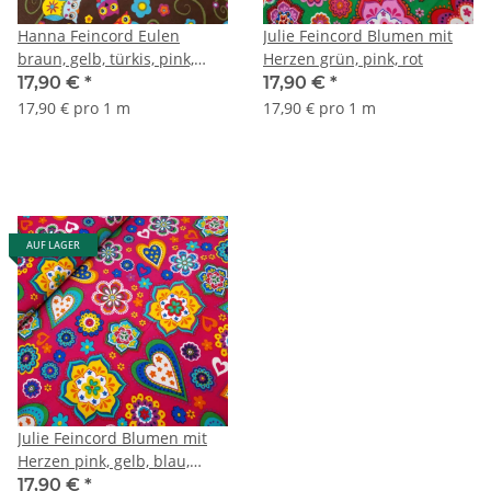
Hanna Feincord Eulen
Julie Feincord Blumen mit
braun, gelb, türkis, pink,
Herzen grün, pink, rot
orange
17,90 €
*
17,90 €
*
17,90 € pro 1 m
17,90 € pro 1 m
AUF LAGER
Julie Feincord Blumen mit
Herzen pink, gelb, blau,
grün
17,90 €
*