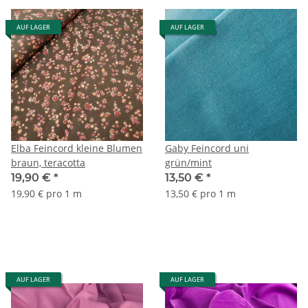
AUF LAGER
AUF LAGER
Elba Feincord kleine Blumen
Gaby Feincord uni
braun, teracotta
grün/mint
19,90 €
*
13,50 €
*
19,90 € pro 1 m
13,50 € pro 1 m
AUF LAGER
AUF LAGER