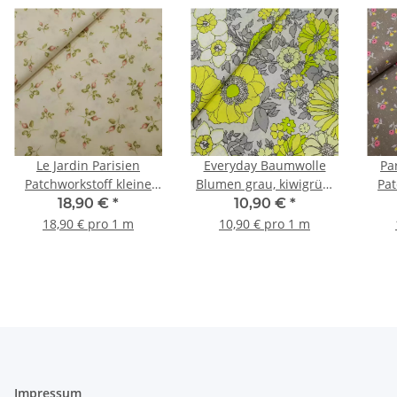
Le Jardin Parisien
Everyday Baumwolle
Pa
Patchworkstoff kleine
Blumen grau, kiwigrün,
Pat
Blumen natur, grün,
gelb
Blum
18,90 €
*
10,90 €
*
rosa
18,90 € pro 1 m
10,90 € pro 1 m
Impressum