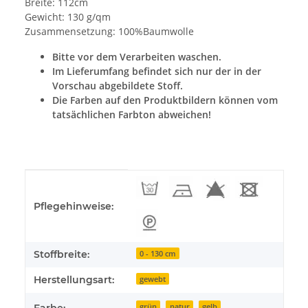
Breite: 112cm
Gewicht: 130 g/qm
Zusammensetzung: 100%Baumwolle
Bitte vor dem Verarbeiten waschen.
Im Lieferumfang befindet sich nur der in der
Vorschau abgebildete Stoff.
Die Farben auf den Produktbildern können vom
tatsächlichen Farbton abweichen!
Produkteigenschaft
Wert
Pflegehinweise:
Stoffbreite:
0 - 130 cm
Herstellungsart:
gewebt
grün
natur
gelb