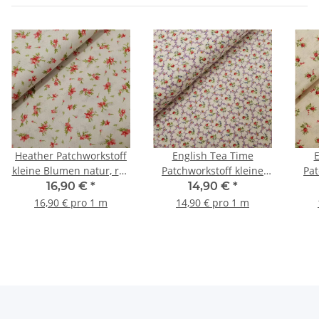
Heather Patchworkstoff
English Tea Time
E
kleine Blumen natur, rot,
Patchworkstoff kleine
Pat
grün
Blumen natur, flieder,
Blum
16,90 €
*
14,90 €
*
rot, grün
16,90 € pro 1 m
14,90 € pro 1 m