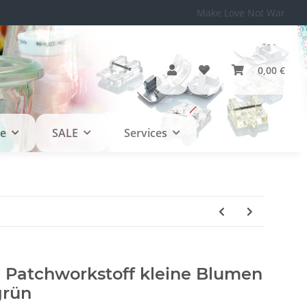
Make Love Not War
0,00 €
le
SALE
Services
e Patchworkstoff kleine Blumen
grün