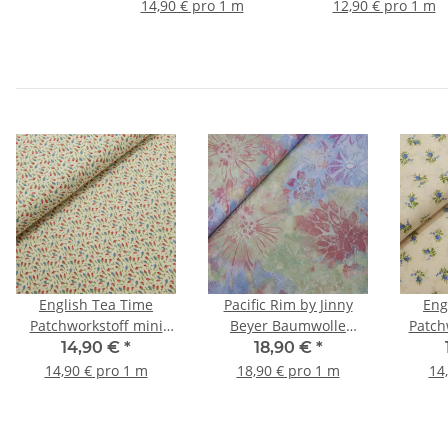
grün
14,90 € pro 1 m
12,90 € pro 1 m
English Tea Time
Pacific Rim by Jinny
Eng
Patchworkstoff mini
Beyer Baumwolle
Patch
Blumen natur, rot, blau,
Blumen blau, rot, grün
Blum
14,90 €
*
18,90 €
*
grün
14,90 € pro 1 m
18,90 € pro 1 m
14