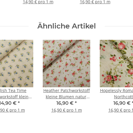
mit Ranken hellgrün
14,90 € pro 1 m
16,90 € pro 1 m
Ähnliche Artikel
lish Tea Time
Heather Patchworkstoff
Hopelessly Roma
workstoff kleine
kleine Blumen natur,
Northcott
en natur, blau,
rot, grün
Patchworkst
14,90 €
*
16,90 €
*
16,90 €
grün
Rosenranken n
,90 € pro 1 m
16,90 € pro 1 m
16,90 € pro 
grün, hellr