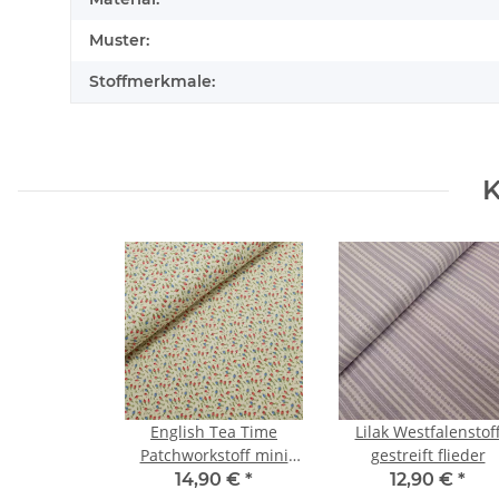
Muster:
Stoffmerkmale:
K
English Tea Time
Lilak Westfalenstof
Patchworkstoff mini
gestreift flieder
Blumen natur, rot, blau,
14,90 €
*
12,90 €
*