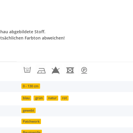
chau abgebildete Stoff.
tsächlichen Farbton abweichen!
0 - 130 cm
blau
grün
natur
rot
gewebt
Patchwork
Baumwolle