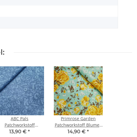
l:
ABC Pals
Primrose Garden
Patchworkstoff
Patchworkstoff Blumen
uchstaben rauchblau
mint, gelb, brraun, weiß
13,90 €
*
14,90 €
*