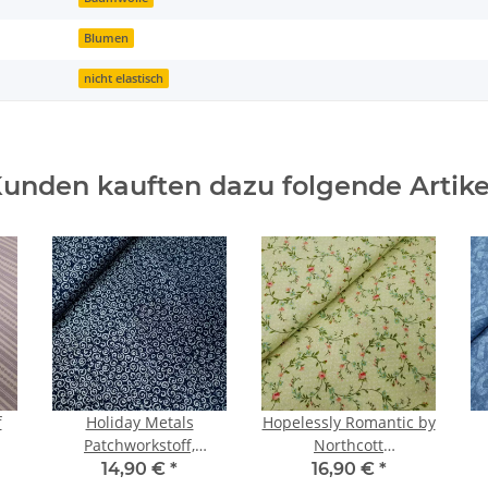
Blumen
nicht elastisch
unden kauften dazu folgende Artike
f
Holiday Metals
Hopelessly Romantic by
Patchworkstoff,
Northcott
Spiralen, blau, silber
Patchworkstoff Blumen
B
14,90 €
*
16,90 €
*