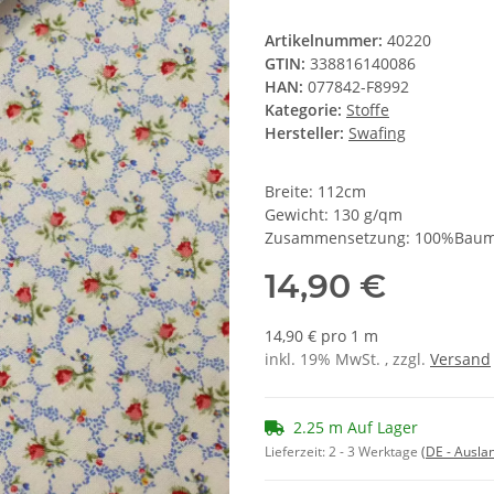
Artikelnummer:
40220
GTIN:
338816140086
HAN:
077842-F8992
Kategorie:
Stoffe
Hersteller:
Swafing
Breite: 112cm
Gewicht: 130 g/qm
Zusammensetzung: 100%Baum
14,90 €
14,90 € pro 1 m
inkl. 19% MwSt. , zzgl.
Versand
2.25 m Auf Lager
Lieferzeit:
2 - 3 Werktage
(DE - Ausla