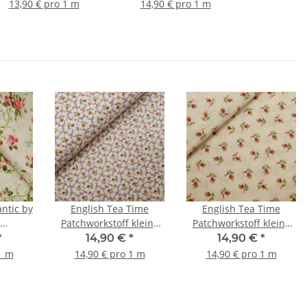
13,90 € pro 1 m
14,90 € pro 1 m
ntic by
English Tea Time
English Tea Time
Patchworkstoff kleine
Patchworkstoff kleine
off
Blumen natur, flieder,
Blumen natur, rot, grün
*
14,90 €
*
14,90 €
*
atur,
rot, grün
1 m
14,90 € pro 1 m
14,90 € pro 1 m
ot