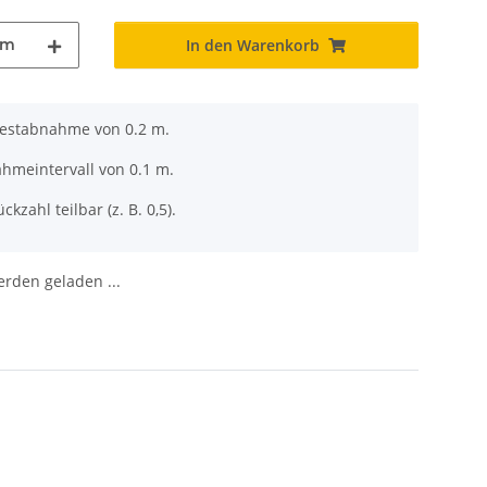
m
In den Warenkorb
destabnahme von 0.2 m.
ahmeintervall von 0.1 m.
ckzahl teilbar (z. B. 0,5).
den geladen ...