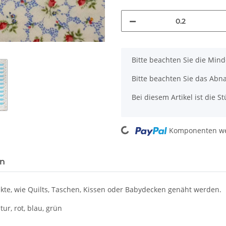
x
Bitte beachten Sie die Min
Bitte beachten Sie das Abn
Bei diesem Artikel ist die Stü
Loading...
Komponenten wer
en
te, wie Quilts, Taschen, Kissen oder Babydecken genäht werden.
r, rot, blau, grün