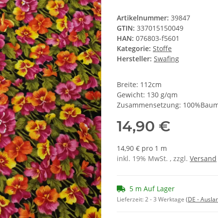
Artikelnummer:
39847
GTIN:
337015150049
HAN:
076803-f5601
Kategorie:
Stoffe
Hersteller:
Swafing
Breite: 112cm
Gewicht: 130 g/qm
Zusammensetzung: 100%Baum
14,90 €
14,90 € pro 1 m
inkl. 19% MwSt. , zzgl.
Versand
5 m Auf Lager
Lieferzeit:
2 - 3 Werktage
(DE - Ausla