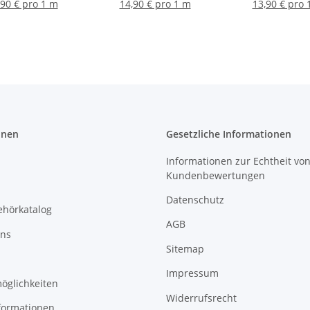
gelb
kiwi
grün
,90 € pro 1 m
14,90 € pro 1 m
13,90 € pro 
onen
Gesetzliche Informationen
Informationen zur Echtheit vo
Kundenbewertungen
Datenschutz
ehörkatalog
AGB
uns
Sitemap
Impressum
öglichkeiten
Widerrufsrecht
formationen