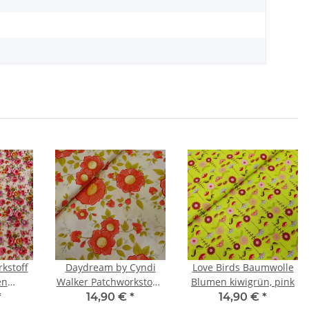
kstoff
Daydream by Cyndi
Love Birds Baumwolle
en
Walker Patchworkstoffe
Blumen kiwigrün, pink
, gelb,
Blumen natur, orange,
*
14,90 €
*
14,90 €
*