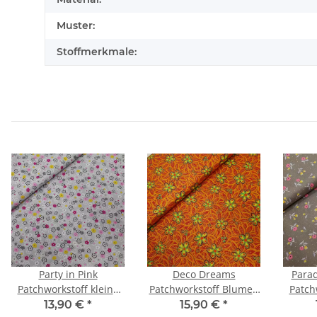
Muster:
Stoffmerkmale:
Party in Pink
Deco Dreams
Parad
Patchworkstoff kleine
Patchworkstoff Blumen
Patch
Blumen grau, gelb,
kiwi, orange, gold
Blum
13,90 €
*
15,90 €
*