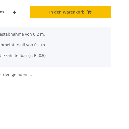
m
In den Warenkorb
destabnahme von 0.2 m.
ahmeintervall von 0.1 m.
ckzahl teilbar (z. B. 0,5).
den geladen ...