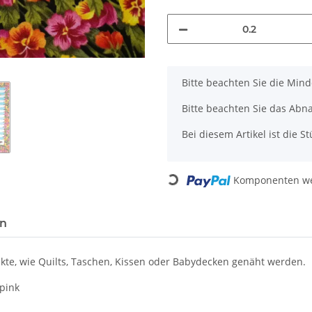
x
Bitte beachten Sie die Min
Bitte beachten Sie das Abn
Bei diesem Artikel ist die Stü
Loading...
Komponenten wer
en
te, wie Quilts, Taschen, Kissen oder Babydecken genäht werden.
pink