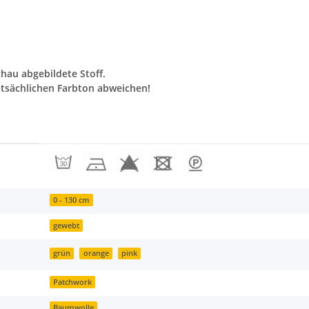
chau abgebildete Stoff.
tsächlichen Farbton abweichen!
0 - 130 cm
gewebt
grün
orange
pink
Patchwork
Baumwolle