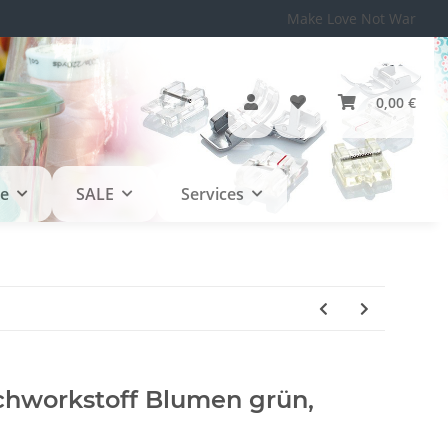
Make Love Not War
0,00 €
le
SALE
Services
chworkstoff Blumen grün,