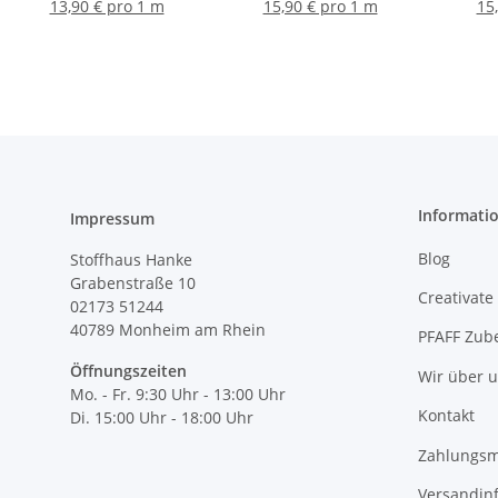
rosa, pink, schwarz
13,90 € pro 1 m
15,90 € pro 1 m
15
Informati
Impressum
Blog
Stoffhaus Hanke
Grabenstraße 10
Creativate
02173 51244
40789
Monheim am Rhein
PFAFF Zub
Öffnungszeiten
Wir über 
Mo. - Fr. 9:30 Uhr - 13:00 Uhr
Kontakt
Di. 15:00 Uhr - 18:00 Uhr
Zahlungsm
Versandin