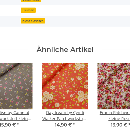
Blumen
nicht elastisch
Ähnliche Artikel
ise by Camelot
Daydream by Cyndi
Emma Patchwor
workstoff kleine
Walker Patchworkstoffe
kleine Ros
en taupe, pink,
Blumen orange, natur,
pastelrosa, pink
15,90 €
*
14,90 €
*
13,90 €