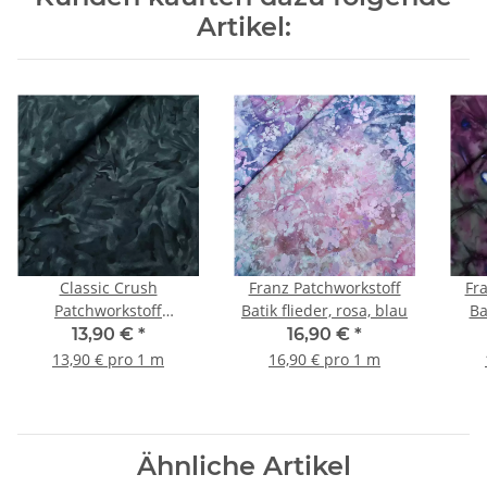
Artikel:
Classic Crush
Franz Patchworkstoff
Fr
Patchworkstoff
Batik flieder, rosa, blau
Batikoptik
13,90 €
*
16,90 €
*
dunkelgrün/petrol
13,90 € pro 1 m
16,90 € pro 1 m
Ähnliche Artikel