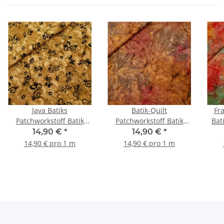
Java Batiks
Batik-Quilt
Fr
Patchworkstoff Batik
Patchworkstoff Batik
braun, schwarz
terracotta, burgundy
14,90 €
*
14,90 €
*
14,90 € pro 1 m
14,90 € pro 1 m