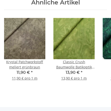
Ähnliche Artikel
Krystal Patchworkstoff
Classic Crush
meliert grünbraun
Baumwolle Batikoptik
grün
Bat
11,90 €
*
13,90 €
*
11,90 € pro 1 m
13,90 € pro 1 m