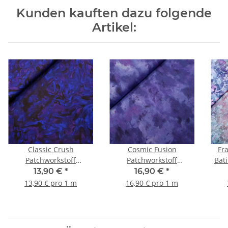
Kunden kauften dazu folgende
Artikel:
Classic Crush
Cosmic Fusion
Fr
Patchworkstoff
Patchworkstoff
Batikoptik lila, blau
Batikoptik lila
13,90 €
*
16,90 €
*
13,90 € pro 1 m
16,90 € pro 1 m