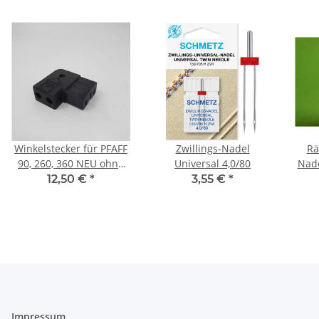
Winkelstecker für PFAFF
Zwillings-Nadel
Rä
90, 260, 360 NEU ohne
Universal 4,0/80
Nade
Innenteile
per
12,50 €
*
3,55 €
*
Impressum