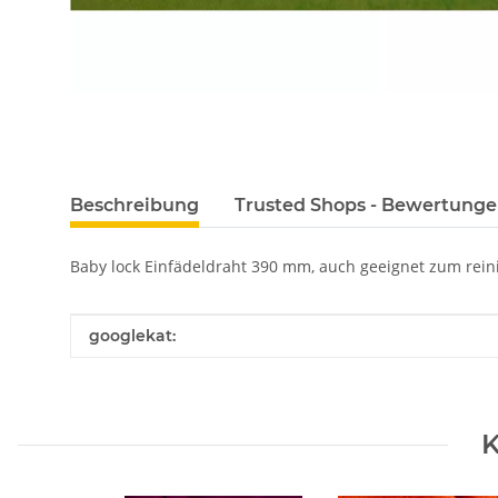
Beschreibung
Trusted Shops - Bewertung
Baby lock Einfädeldraht 390 mm, auch geeignet zum rei
Produkteigenschaft
Wert
googlekat:
K