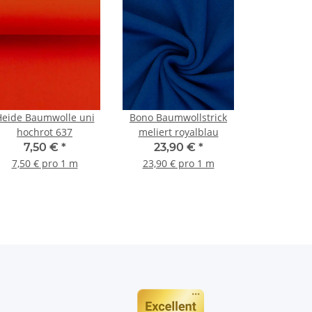
Heide Baumwolle uni
Bono Baumwollstrick
hochrot 637
meliert royalblau
7,50 €
*
23,90 €
*
7,50 € pro 1 m
23,90 € pro 1 m