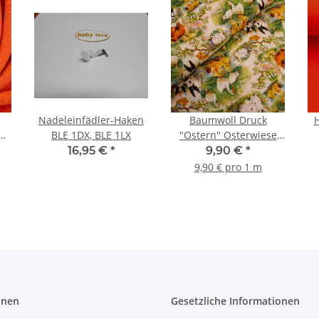
Nadeleinfädler-Haken
Baumwoll Druck
BLE 1DX, BLE 1LX
"Ostern" Osterwiese
a
Hase, Hühner, Küken,
16,95 €
*
9,90 €
*
Gänse
9,90 € pro 1 m
onen
Gesetzliche Informationen