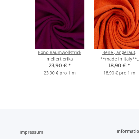
Bono Baumwollstrick
Bene , angeraut,
meliert erika
**made in Italy**,
Strickstoff, terracott
23,90 €
*
18,90 €
*
23,90 € pro 1 m
18,90 € pro 1 m
Informati
Impressum