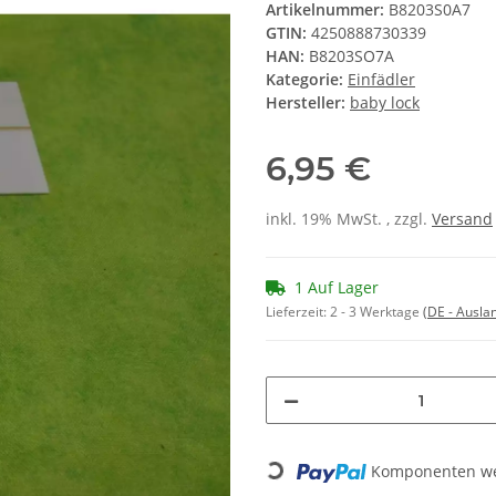
Artikelnummer:
B8203S0A7
GTIN:
4250888730339
HAN:
B8203SO7A
Kategorie:
Einfädler
Hersteller:
baby lock
6,95 €
inkl. 19% MwSt. , zzgl.
Versand
1 Auf Lager
Lieferzeit:
2 - 3 Werktage
(DE - Ausla
Loading...
Komponenten wer