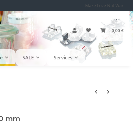
Make Love Not War
0,00 €
le
SALE
Services
90 mm