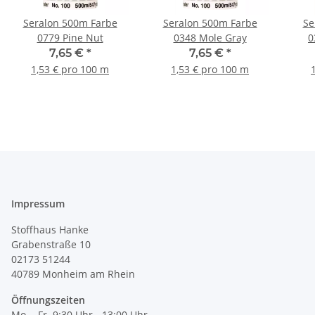
Seralon 500m Farbe
Seralon 500m Farbe
Se
0779 Pine Nut
0348 Mole Gray
0
7,65 €
*
7,65 €
*
1,53 € pro 100 m
1,53 € pro 100 m
Impressum
Stoffhaus Hanke
Grabenstraße 10
02173 51244
40789
Monheim am Rhein
Öffnungszeiten
Mo. - Fr. 9:30 Uhr - 13:00 Uhr