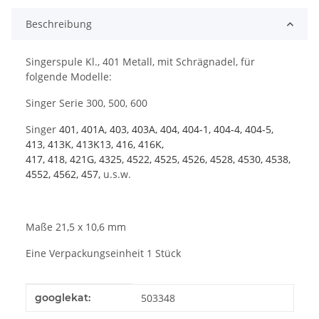
Beschreibung
Singerspule Kl., 401 Metall, mit Schrägnadel, für
folgende Modelle:
Singer Serie 300, 500, 600
Singer
401, 401A, 403, 403A, 404, 404-1, 404-4, 404-5,
413, 413K, 413K13, 416, 416K,
417, 418, 421G, 4325, 4522, 4525, 4526, 4528, 4530, 4538,
4552, 4562, 457,
u.s.w.
Maße 21,5 x 10,6 mm
Eine Verpackungseinheit 1 Stück
Produkteigenschaft
Wert
googlekat:
503348