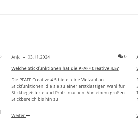
Kommentare zum Artikel Overlock Nähkurs online: Professionell 
Komme
0
0
Anja
–
03.11.2024
Welche Stickfunktionen hat die PFAFF Creative 4.5?
Die PFAFF Creative 4.5 bietet eine Vielzahl an
Stickfunktionen, die sie zu einer erstklassigen Wahl für
Stickbegeisterte und Profis machen. Von einem großen
Stickbereich bis hin zu
n
l
Weiter