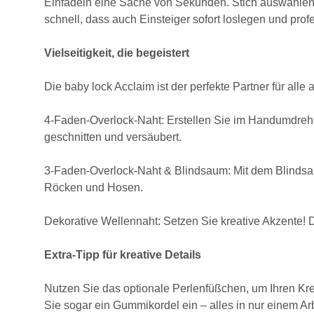
Einfädeln eine Sache von Sekunden. Stich auswählen,
schnell, dass auch Einsteiger sofort loslegen und pro
Vielseitigkeit, die begeistert
Die baby lock Acclaim ist der perfekte Partner für al
4-Faden-Overlock-Naht: Erstellen Sie im Handumdrehe
geschnitten und versäubert.
3-Faden-Overlock-Naht & Blindsaum: Mit dem Blindsau
Röcken und Hosen.
Dekorative Wellennaht: Setzen Sie kreative Akzente! Di
Extra-Tipp für kreative Details
Nutzen Sie das optionale Perlenfüßchen, um Ihren Krea
Sie sogar ein Gummikordel ein – alles in nur einem Arb