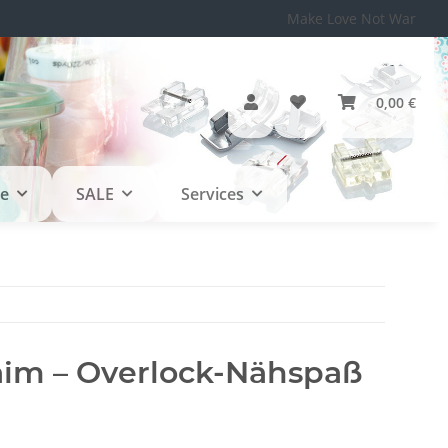
Make Love Not War
0,00 €
le
SALE
Services
laim – Overlock-Nähspaß