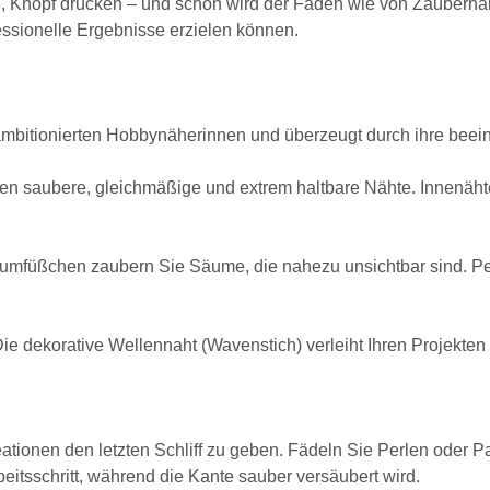
 Knopf drücken – und schon wird der Faden wie von Zauberhand
fessionelle Ergebnisse erzielen können.
le ambitionierten Hobbynäherinnen und überzeugt durch ihre beei
n saubere, gleichmäßige und extrem haltbare Nähte. Innenäht
mfüßchen zaubern Sie Säume, die nahezu unsichtbar sind. Perf
e dekorative Wellennaht (Wavenstich) verleiht Ihren Projekten e
tionen den letzten Schliff zu geben. Fädeln Sie Perlen oder Pai
eitsschritt, während die Kante sauber versäubert wird.