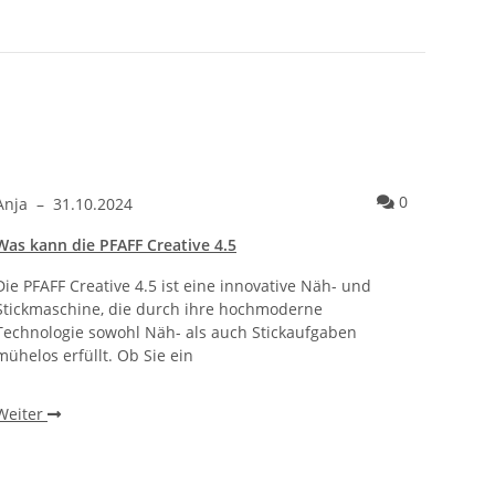
Overlock nähen lernen von daheim
ntare zum Artikel Welche Stickfunktionen hat die PFAFF Creative 
Kommentare 
0
Anja
–
31.10.2024
Was kann die PFAFF Creative 4.5
Die PFAFF Creative 4.5 ist eine innovative Näh- und
Stickmaschine, die durch ihre hochmoderne
Technologie sowohl Näh- als auch Stickaufgaben
mühelos erfüllt. Ob Sie ein
Weiter