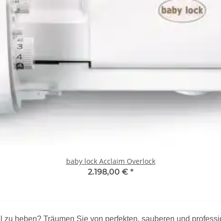
baby lock Acclaim Overlock
2.198,00 €
*
vel zu heben? Träumen Sie von perfekten, sauberen und profes