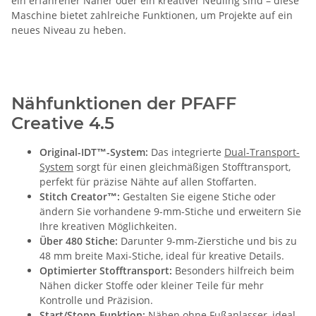
ein erfahrener Näher oder ein kreativer Neuling sind – diese
Maschine bietet zahlreiche Funktionen, um Projekte auf ein
neues Niveau zu heben.
Nähfunktionen der PFAFF
Creative 4.5
Original-IDT™-System:
Das integrierte
Dual-Transport-
System
sorgt für einen gleichmäßigen Stofftransport,
perfekt für präzise Nähte auf allen Stoffarten.
Stitch Creator™:
Gestalten Sie eigene Stiche oder
ändern Sie vorhandene 9-mm-Stiche und erweitern Sie
Ihre kreativen Möglichkeiten.
Über 480 Stiche:
Darunter 9-mm-Zierstiche und bis zu
48 mm breite Maxi-Stiche, ideal für kreative Details.
Optimierter Stofftransport:
Besonders hilfreich beim
Nähen dicker Stoffe oder kleiner Teile für mehr
Kontrolle und Präzision.
Start/Stopp-Funktion:
Nähen ohne Fußanlasser, ideal