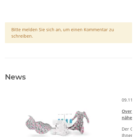
x
Bitte melden Sie sich an, um einen Kommentar zu
schreiben.
News
Kommentare zum Artikel Welche Stickfunktionen hat die PFAFF Crea
09.11.
Overloc
nähen 
Der Onl
Ihnen S