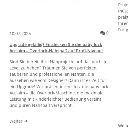
Projekt
müssen
praktis
Ihrem 
Fortges
Kommentare 
0
10.07.2025
Upgrade gefällig? Entdecken Sie die baby lock
Acclaim – Overlock-Nähspaß auf Profi-Niveau!
Sind Sie bereit, Ihre Nähprojekte auf das nächste
Level zu heben? Träumen Sie von perfekten,
sauberen und professionellen Nähten, die
aussehen wie vom Designer? Dann ist es Zeit für
ein Upgrade! Wir präsentieren stolz die baby lock
Acclaim – die Overlock-Maschine, die maximale
Leistung mit kinderleichter Bedienung vereint
und puren Nähspaß verspricht.
Weiter
Weiter