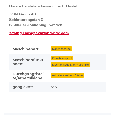
Unsere Herstelleradresse in der EU lautet:
VSM Group AB
Soldattorpsgatan 3
SE-554 74 Jonkoping, Sweden
sewing.emea@svpworldwide.com
Produkteigenschaft
Wert
Maschinenart:
Nähmaschine
Obertransport
Maschinenfunkti
onen:
Mechanische Nähmaschine
Durchgangsbrei
mittelere Arbeitsfläche
te/Arbeitsfläche:
googlekat:
615