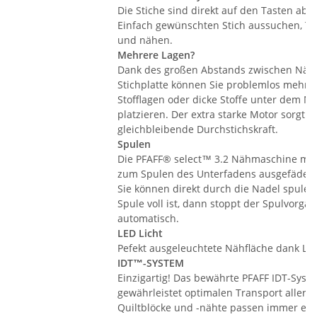
Die Stiche sind direkt auf den Tasten abge
Einfach gewünschten Stich aussuchen, Ta
und nähen.
Mehrere Lagen?
Dank des großen Abstands zwischen Näh
Stichplatte können Sie problemlos mehre
Stofflagen oder dicke Stoffe unter dem N
platzieren. Der extra starke Motor sorgt f
gleichbleibende Durchstichskraft.
Spulen
Die PFAFF® select™ 3.2 Nähmaschine mus
zum Spulen des Unterfadens ausgefädelt
Sie können direkt durch die Nadel spulen
Spule voll ist, dann stoppt der Spulvorga
automatisch.
LED Licht
Pefekt ausgeleuchtete Nähfläche dank LE
IDT™-SYSTEM
Einzigartig! Das bewährte PFAFF IDT-Syst
gewährleistet optimalen Transport aller St
Quiltblöcke und -nähte passen immer exa