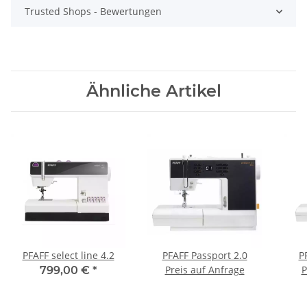
Trusted Shops - Bewertungen
Ähnliche Artikel
PFAFF select line 4.2
PFAFF Passport 2.0
P
Preis auf Anfrage
P
799,00 €
*