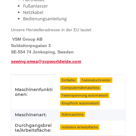
Fußanlasser
Netzkabel
Bedienungsanleitung
Unsere Herstelleradresse in der EU lautet:
VSM Group AB
Soldattorpsgatan 3
SE-554 74 Jonkoping, Sweden
sewing.emea@svpworldwide.com
Produkteigenschaft
Wert
Einfädler
Fadenabschneider
Computernähmaschine
Maschinenfunkti
onen:
Fadenspannung automatisch
Knopfloch automatisch
Maschinenart:
Nähmaschine
Durchgangsbrei
mittelere Arbeitsfläche
te/Arbeitsfläche: