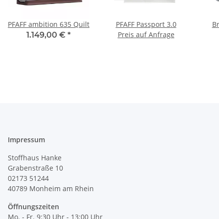
PFAFF ambition 635 Quilt
PFAFF Passport 3.0
Br
Preis auf Anfrage
1.149,00 €
*
Jub
Impressum
Stoffhaus Hanke
Grabenstraße 10
02173 51244
40789
Monheim am Rhein
Öffnungszeiten
Mo. - Fr. 9:30 Uhr - 13:00 Uhr