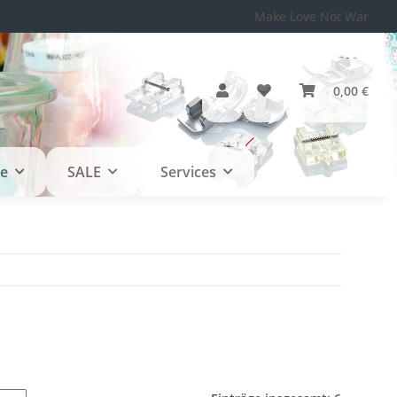
Make Love Not War
0,00 €
le
SALE
Services