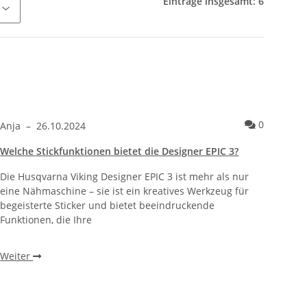
Einträge insgesamt: 6
tive 4.5?
entare zum Artikel Was kann die PFAFF Creative 4.5
Kommentar
0
Anja
–
26.10.2024
Welche Stickfunktionen bietet die Designer EPIC 3?
Die Husqvarna Viking Designer EPIC 3 ist mehr als nur
eine Nähmaschine – sie ist ein kreatives Werkzeug für
begeisterte Sticker und bietet beeindruckende
Funktionen, die Ihre
Weiter