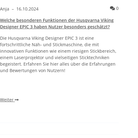
gner EPIC 3 im Vergleich zu anderen High-End-Näh- und Stickmasc
entare zum Artikel Stickrahmen und Kompatibilität der Husqvarna
Kommenta
0
Anja
–
16.10.2024
Welche besonderen Funktionen der Husqvarna Viking
Designer EPIC 3 haben Nutzer besonders geschätzt?
Die Husqvarna Viking Designer EPIC 3 ist eine
fortschrittliche Näh- und Stickmaschine, die mit
innovativen Funktionen wie einem riesigen Stickbereich,
einem Laserprojektor und vielseitigen Sticktechniken
begeistert. Erfahren Sie hier alles über die Erfahrungen
und Bewertungen von Nutzern!
Weiter