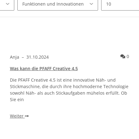
Kommentare zum Artikel Welche Stickfunktionen hat die PFAFF Crea
Komm
0
Anja
–
31.10.2024
Was kann die PFAFF Creative 4.5
Die PFAFF Creative 4.5 ist eine innovative Näh- und
Stickmaschine, die durch ihre hochmoderne Technologie
sowohl Näh- als auch Stickaufgaben mühelos erfüllt. Ob
Sie ein
Weiter