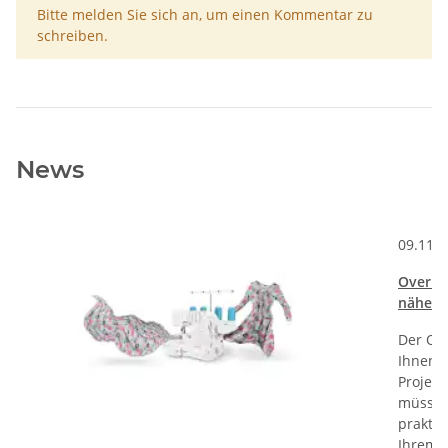
x
Bitte melden Sie sich an, um einen Kommentar zu
schreiben.
News
Kommentare zum Artikel Welche Stickfunktionen hat die PFAFF Crea
09.11.
Overloc
nähen 
Der Onl
Ihnen S
Projekt
müssen
praktis
Ihrem 