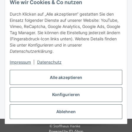
Wie wir Cookies & Co nutzen
Durch Klicken auf „Alle akzeptieren“ gestatten Sie den
Einsatz folgender Dienste auf unserer Website: YouTube,
Vimeo, ReCaptcha, Google Analytics, Google Ads, Google
Tag Manager. Sie können die Einstellung jederzeit ändern
(Fingerabdruck-Icon links unten). Weitere Details finden
Sie unter
Konfigurieren
und in unserer
Datenschutzerklärung
.
Impressum
|
Datenschutz
Vertrag widerrufen
Alle akzeptieren
Konfigurieren
* Alle Preise inkl. gesetzlicher MwSt., zzgl.
Versand
Ablehnen
© Stoffhaus Hanke
Powered by
JTL-Shop