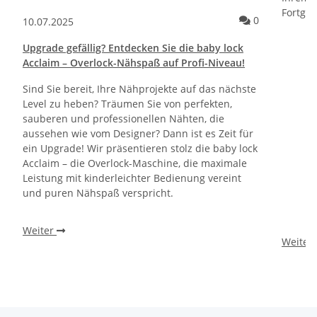
Fortges
Kommentare 
0
10.07.2025
Upgrade gefällig? Entdecken Sie die baby lock
Acclaim – Overlock-Nähspaß auf Profi-Niveau!
Sind Sie bereit, Ihre Nähprojekte auf das nächste
Level zu heben? Träumen Sie von perfekten,
sauberen und professionellen Nähten, die
aussehen wie vom Designer? Dann ist es Zeit für
ein Upgrade! Wir präsentieren stolz die baby lock
Acclaim – die Overlock-Maschine, die maximale
Leistung mit kinderleichter Bedienung vereint
und puren Nähspaß verspricht.
Weiter
Weiter