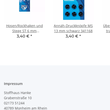
Hosen/Rockhaken und
Annäh-Druckknöpfe MS
Übe
Stege ST 6 mm
13 mm schwarz 341168
tr
silberfarbig 265230
3,40 €
*
3,40 €
*
Impressum
Stoffhaus Hanke
Grabenstraße 10
02173 51244
40789
Monheim am Rhein