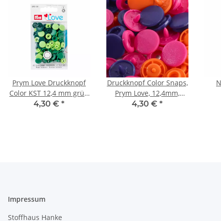
Prym Love Druckknopf
Druckknopf Color Snaps,
N
Color KST 12,4 mm grün
Prym Love, 12,4mm,
393001
orange/pink/violett
4,30 €
*
4,30 €
*
393006
Impressum
Stoffhaus Hanke