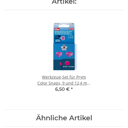
Artikel:
Werkzeug-Set für Prym
Color Snaps, 9 und 12,4 mm
673133
6,50 €
*
Ähnliche Artikel