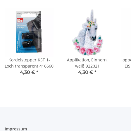
Kordelstopper KST 1-
Applikation, Einhorn,
Jopp
Loch transparent 416660
weiß 922021
EIS
4,30 €
*
4,30 €
*
Impressum