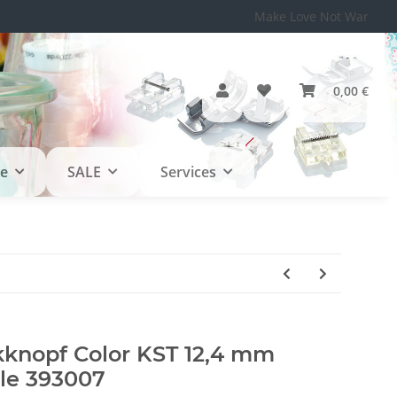
Make Love Not War
0,00 €
le
SALE
Services
knopf Color KST 12,4 mm
rle 393007