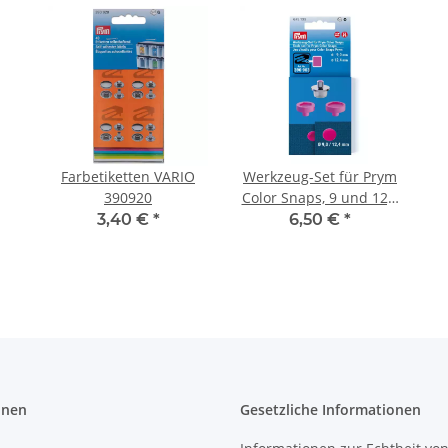
Farbetiketten VARIO
Werkzeug-Set für Prym
390920
Color Snaps, 9 und 12,4
mm 673133
3,40 €
*
6,50 €
*
onen
Gesetzliche Informationen