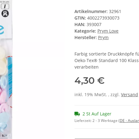
Artikelnummer:
32961
GTIN:
4002273930073
HAN:
393007
Kategorie:
Prym Love
Hersteller:
Prym
Farbig sortierte Druckknöpfe f
Oeko-Tex® Standard 100 Klass
verarbeiten
4,30 €
inkl. 19% MwSt. , zzgl.
Versand
2 St Auf Lager
Lieferzeit:
2 - 3 Werktage
(DE - Ausla