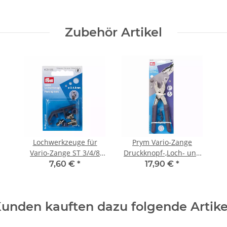
Zubehör Artikel
Lochwerkzeuge für
Prym Vario-Zange
Vario-Zange ST 3/4/8
Druckknopf-,Loch- und
mm 673125
Ösenzange
7,60 €
*
17,90 €
*
pflaumenblau
unden kauften dazu folgende Artike