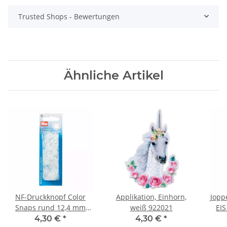
Trusted Shops - Bewertungen
Ähnliche Artikel
NF-Druckknopf Color
Applikation, Einhorn,
Jopp
Snaps rund 12,4 mm
weiß 922021
EIS
transparent matt 393198
4,30 €
*
4,30 €
*