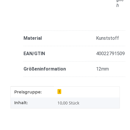
Material
Kunststoff
EAN/GTIN
4002279150918
Größeninformation
12mm
Produkteigenschaft
Wert
Preisgruppe:
I
Inhalt:
10,00 Stück