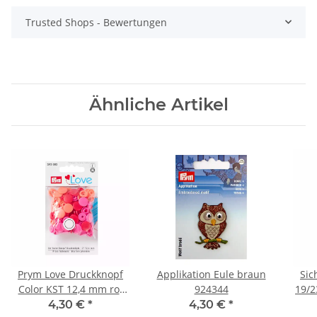
Trusted Shops - Bewertungen
Ähnliche Artikel
Prym Love Druckknopf
Applikation Eule braun
Sic
Color KST 12,4 mm rot
924344
19/2
393002
4,30 €
*
4,30 €
*