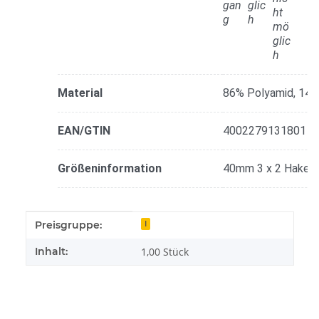
Material
86% Polyamid, 14%
EAN/GTIN
4002279131801
Größeninformation
40mm 3 x 2 Haken
Produkteigenschaft
Wert
Preisgruppe:
I
Inhalt:
1,00 Stück