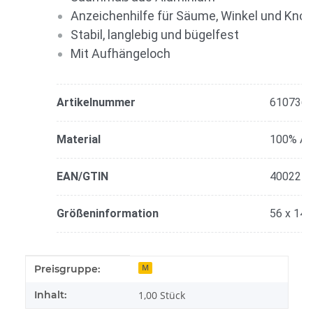
Anzeichenhilfe für Säume, Winkel und Knop
Stabil, langlebig und bügelfest
Mit Aufhängeloch
Artikelnummer
610736
Material
100% Al
EAN/GTIN
400227
Größeninformation
56 x 14
Produkteigenschaft
Wert
Preisgruppe:
M
Inhalt:
1,00 Stück