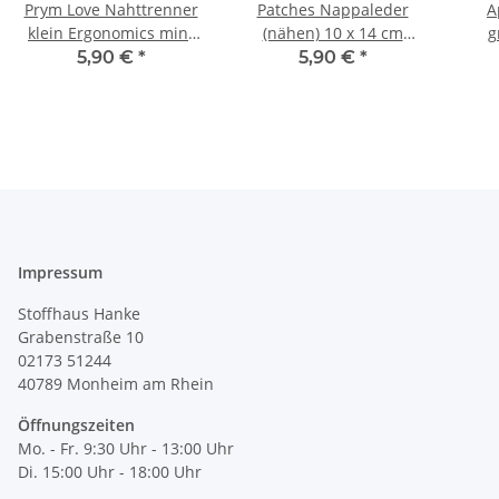
Prym Love Nahttrenner
Patches Nappaleder
A
klein Ergonomics mint
(nähen) 10 x 14 cm
g
610933
dunkelbraun 929272
5,90 €
*
5,90 €
*
Impressum
Stoffhaus Hanke
Grabenstraße 10
02173 51244
40789
Monheim am Rhein
Öffnungszeiten
Mo. - Fr. 9:30 Uhr - 13:00 Uhr
Di. 15:00 Uhr - 18:00 Uhr