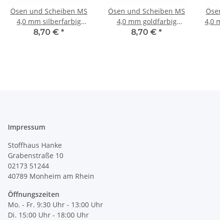
Ösen und Scheiben MS
Ösen und Scheiben MS
Öse
4,0 mm silberfarbig
4,0 mm goldfarbig
4,0 
542407
542408
8,70 €
*
8,70 €
*
Impressum
Stoffhaus Hanke
Grabenstraße 10
02173 51244
40789
Monheim am Rhein
Öffnungszeiten
Mo. - Fr. 9:30 Uhr - 13:00 Uhr
Di. 15:00 Uhr - 18:00 Uhr