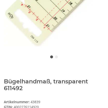
Bügelhandmaß, transparent
611492
Artikelnummer:
43839
GTIN:
4002276114920