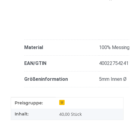
Material
100% Messing
EAN/GTIN
4002275424112
Größeninformation
5mm Innen Ø
Produkteigenschaft
Wert
Preisgruppe:
U
Inhalt:
40,00 Stück