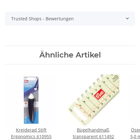
Trusted Shops - Bewertungen
Ähnliche Artikel
Kreiderad Stift
Bügelhandmaß,
Öse
Ergonomics 610955
transparent 611492
5,0 