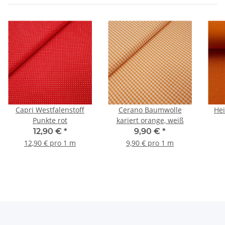
Capri Westfalenstoff
Cerano Baumwolle
He
Punkte rot
kariert orange, weiß
12,90 €
*
9,90 €
*
12,90 € pro 1 m
9,90 € pro 1 m