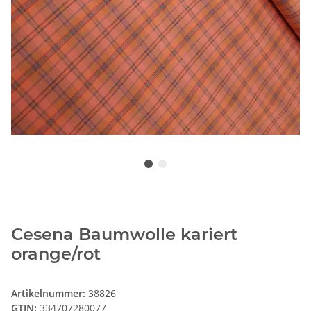
Cesena Baumwolle kariert
orange/rot
Artikelnummer:
38826
GTIN:
334707280077