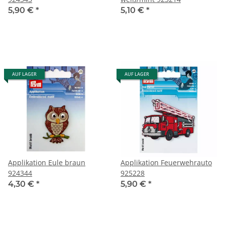
5,90 €
*
5,10 €
*
AUF LAGER
AUF LAGER
Applikation Eule braun
Applikation Feuerwehrauto
924344
925228
4,30 €
*
5,90 €
*