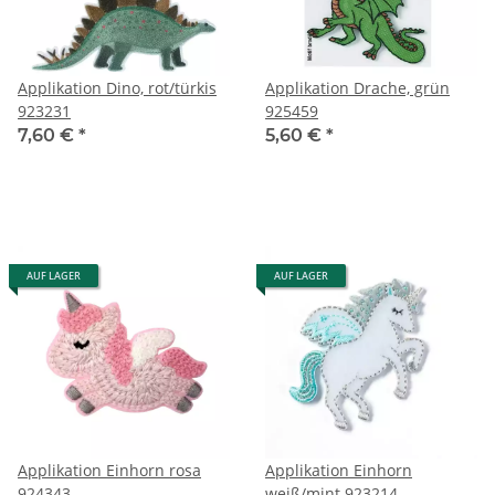
Applikation Dino, rot/türkis
Applikation Drache, grün
923231
925459
7,60 €
*
5,60 €
*
AUF LAGER
AUF LAGER
Applikation Einhorn rosa
Applikation Einhorn
924343
weiß/mint 923214