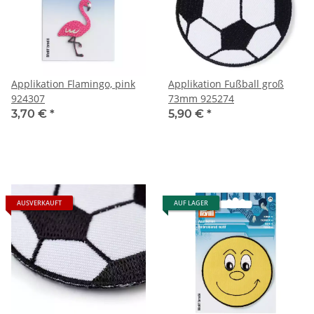
Applikation Flamingo, pink
Applikation Fußball groß
924307
73mm 925274
3,70 €
*
5,90 €
*
AUSVERKAUFT
AUF LAGER