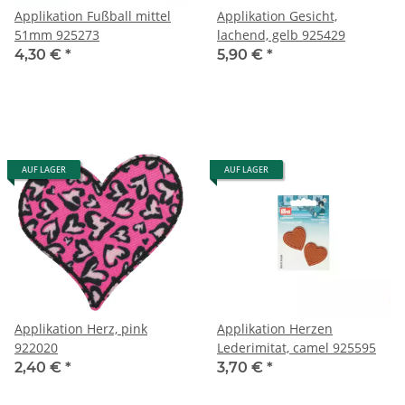
Applikation Fußball mittel
Applikation Gesicht,
51mm 925273
lachend, gelb 925429
4,30 €
*
5,90 €
*
AUF LAGER
AUF LAGER
Applikation Herz, pink
Applikation Herzen
922020
Lederimitat, camel 925595
2,40 €
*
3,70 €
*