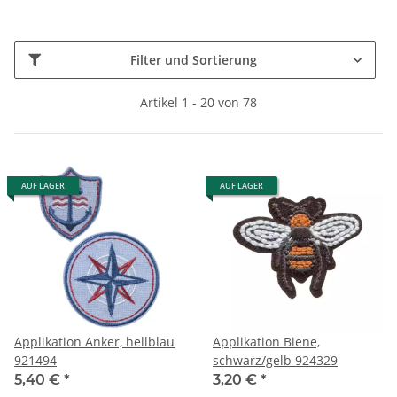
Filter und Sortierung
Artikel 1 - 20 von 78
AUF LAGER
AUF LAGER
Applikation Anker, hellblau
Applikation Biene,
921494
schwarz/gelb 924329
5,40 €
*
3,20 €
*