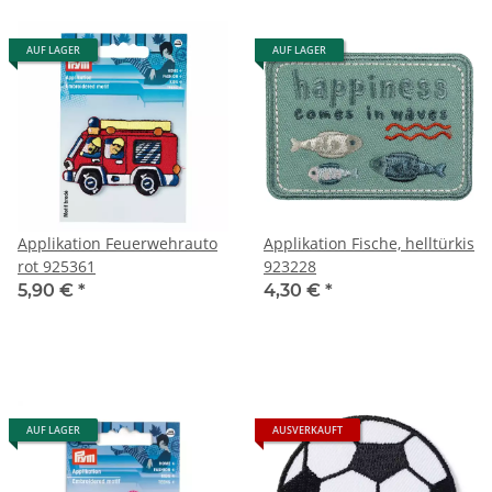
AUF LAGER
AUF LAGER
Applikation Feuerwehrauto
Applikation Fische, helltürkis
rot 925361
923228
5,90 €
*
4,30 €
*
AUF LAGER
AUSVERKAUFT