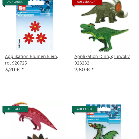
AUF LAGER
AUSVERKAUFT
Applikation Blumen klein,
Applikation Dino, grün/oliv
rot 926725
923232
3,20 €
*
7,60 €
*
AUF LAGER
AUF LAGER