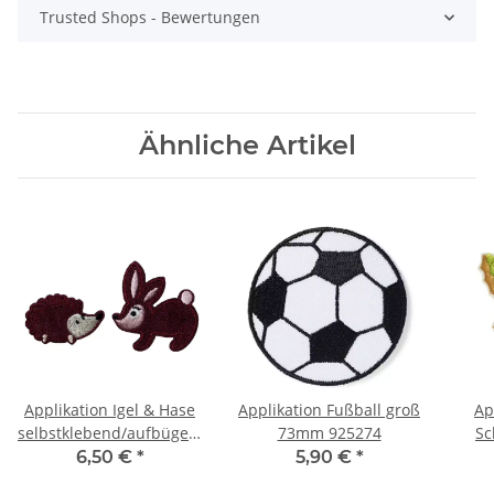
Trusted Shops - Bewertungen
Ähnliche Artikel
Applikation Igel & Hase
Applikation Fußball groß
Ap
selbstklebend/aufbügelbar,
73mm 925274
Sc
dunkelrot 924373
6,50 €
*
5,90 €
*