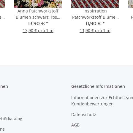
Anna Patchworkstoff
Inspirration
en
Blumen schwarz, rosa,
Patchworkstoff Blumen
P
t
pink, beige
in Streifenmuster rot
Bl
13,90 €
*
11,90 €
*
13,90 € pro 1 m
11,90 € pro 1 m
onen
Gesetzliche Informationen
Informationen zur Echtheit vo
Kundenbewertungen
Datenschutz
ehörkatalog
AGB
uns