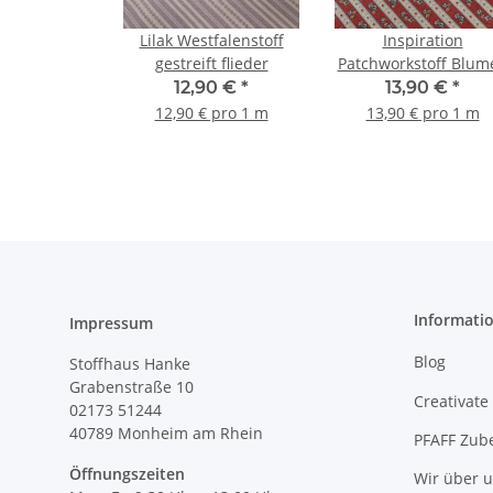
Lilak Westfalenstoff
Inspiration
gestreift flieder
Patchworkstoff Blum
in Streifenmuster ro
12,90 €
*
13,90 €
*
12,90 € pro 1 m
13,90 € pro 1 m
Informati
Impressum
Blog
Stoffhaus Hanke
Grabenstraße 10
Creativate
02173 51244
40789
Monheim am Rhein
PFAFF Zub
Öffnungszeiten
Wir über 