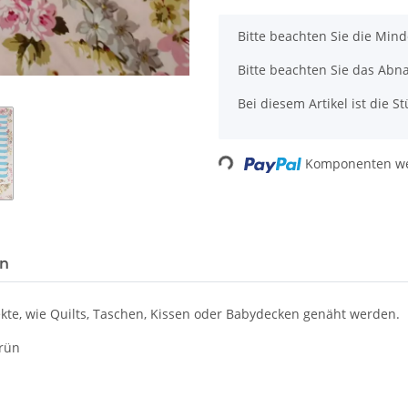
x
Bitte beachten Sie die Min
Bitte beachten Sie das Abn
Bei diesem Artikel ist die Stü
Loading...
Komponenten wer
en
te, wie Quilts, Taschen, Kissen oder Babydecken genäht werden.
grün