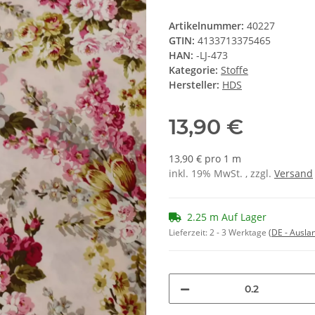
Artikelnummer:
40227
GTIN:
4133713375465
HAN:
-LJ-473
Kategorie:
Stoffe
Hersteller:
HDS
13,90 €
13,90 € pro 1 m
inkl. 19% MwSt. , zzgl.
Versand
2.25 m Auf Lager
Lieferzeit:
2 - 3 Werktage
(DE - Ausla