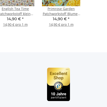
English Tea Time
Primrose Garden
atchworkstoff kleine
Patchworkstoff Blumen
umen natur, rot, blau,
mint, gelb, brraun, weiß
14,90 €
*
14,90 €
*
grün
14,90 € pro 1 m
14,90 € pro 1 m
n