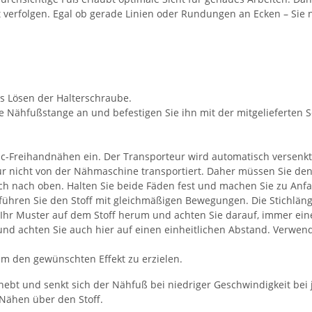
t verfolgen. Egal ob gerade Linien oder Rundungen an Ecken – Sie 
s Lösen der Halterschraube.
e Nähfußstange an und befestigen Sie ihn mit der mitgelieferten 
ic-Freihandnähen ein. Der Transporteur wird automatisch versenkt
ur nicht von der Nähmaschine transportiert. Daher müssen Sie den
ch nach oben. Halten Sie beide Fäden fest und machen Sie zu Anfa
führen Sie den Stoff mit gleichmäßigen Bewegungen. Die Stichlän
r Ihr Muster auf dem Stoff herum und achten Sie darauf, immer ei
 und achten Sie auch hier auf einen einheitlichen Abstand. Verwen
um den gewünschten Effekt zu erzielen.
t und senkt sich der Nähfuß bei niedriger Geschwindigkeit bei je
Nähen über den Stoff.