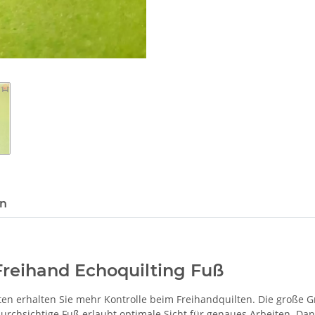
en
reihand Echoquilting Fuß
en erhalten Sie mehr Kontrolle beim Freihandquilten. Die große G
urchsichtige Fuß erlaubt optimale Sicht für genaues Arbeiten. Dan