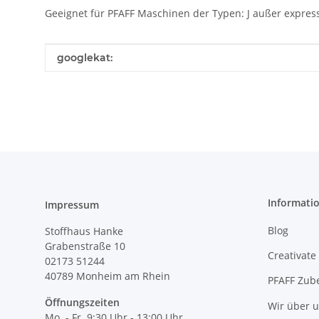
Geeignet für PFAFF Maschinen der Typen: J außer expres
Produkteigenschaft
Wert
googlekat:
Informati
Impressum
Blog
Stoffhaus Hanke
Grabenstraße 10
Creativate
02173 51244
40789
Monheim am Rhein
PFAFF Zub
Öffnungszeiten
Wir über 
Mo. - Fr. 9:30 Uhr - 13:00 Uhr