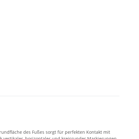
rundfläche des Fußes sorgt für perfekten Kontakt mit
k vertikaler, horizontaler und kreisrunder Markierungen