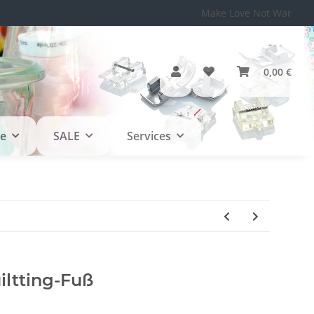
Make Love Not War
0,00 €
le
SALE
Services
iltting-Fuß