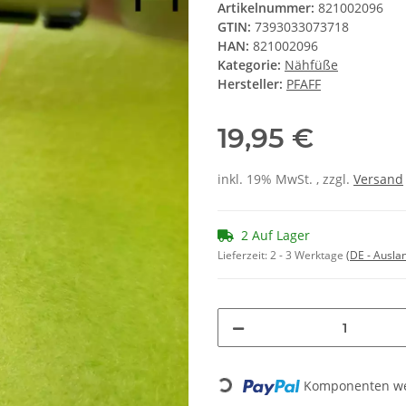
Artikelnummer:
821002096
GTIN:
7393033073718
HAN:
821002096
Kategorie:
Nähfüße
Hersteller:
PFAFF
19,95 €
inkl. 19% MwSt. , zzgl.
Versand
2 Auf Lager
Lieferzeit:
2 - 3 Werktage
(DE - Ausla
Loading...
Komponenten wer