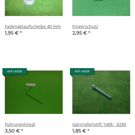
Fadenablaufscheibe 40 mm
Fingerschutz
1,95 €
*
2,95 €
*
AUF LAGER
AUF LAGER
Führungslineal
Garnrollenstift 1408 - 8280
3,50 €
*
1,85 €
*