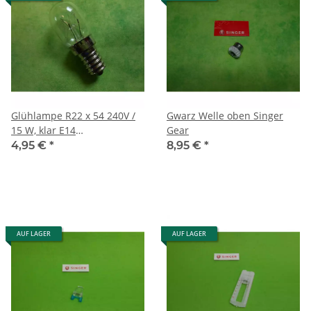
Glühlampe R22 x 54 240V /
Gwarz Welle oben Singer
15 W, klar E14
Gear
Schraubfassung
4,95 €
*
8,95 €
*
AUF LAGER
AUF LAGER