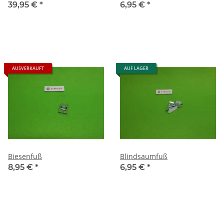
39,95 €
*
6,95 €
*
AUSVERKAUFT
AUF LAGER
Biesenfuß
Blindsaumfuß
8,95 €
*
6,95 €
*