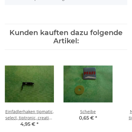
Kunden kauften dazu folgende
Artikel:
Einfädlerhaken tipmatic,
Scheibe
N
select, tiptronic, creative
t
0,65 €
*
1467, 260
4,95 €
*