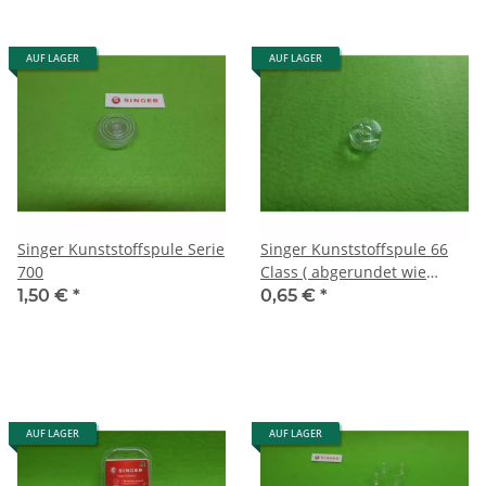
AUF LAGER
AUF LAGER
Singer Kunststoffspule Serie
Singer Kunststoffspule 66
700
Class ( abgerundet wie
Spule 401)
1,50 €
*
0,65 €
*
AUF LAGER
AUF LAGER