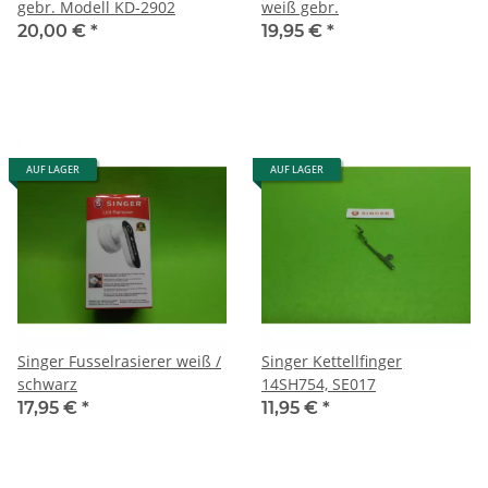
gebr. Modell KD-2902
weiß gebr.
20,00 €
*
19,95 €
*
AUF LAGER
AUF LAGER
Singer Fusselrasierer weiß /
Singer Kettellfinger
schwarz
14SH754, SE017
17,95 €
*
11,95 €
*