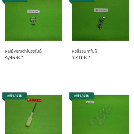
Reißverschlussfuß
Rollsaumfuß
4,95 €
*
7,40 €
*
AUF LAGER
AUF LAGER