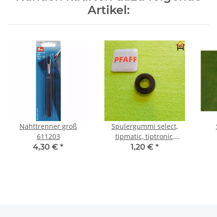
Artikel:
Nahttrenner groß
Spulergummi select,
611203
tipmatic, tiptronic,
creative
4,30 €
*
1,20 €
*