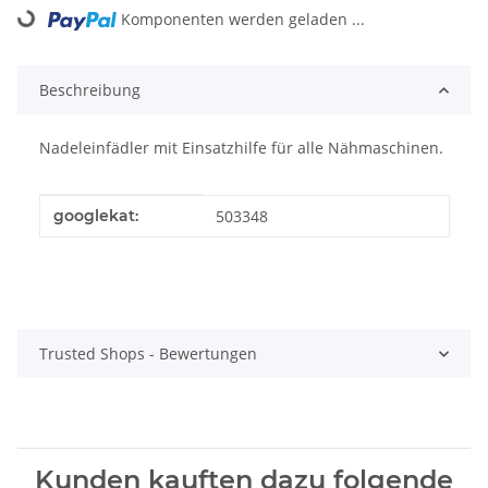
Komponenten werden geladen ...
Loading...
Beschreibung
Nadeleinfädler mit Einsatzhilfe für alle Nähmaschinen.
Produkteigenschaft
Wert
googlekat:
503348
Trusted Shops - Bewertungen
Kunden kauften dazu folgende