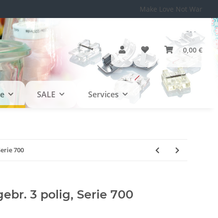
Make Love Not War
0,00 €
le
SALE
Services
Serie 700
ebr. 3 polig, Serie 700