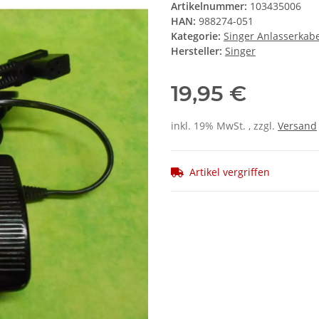
Artikelnummer:
103435006
HAN:
988274-051
Kategorie:
Singer Anlasserkabe
Hersteller:
Singer
19,95 €
inkl. 19% MwSt. , zzgl.
Versand
Artikel vergriffen