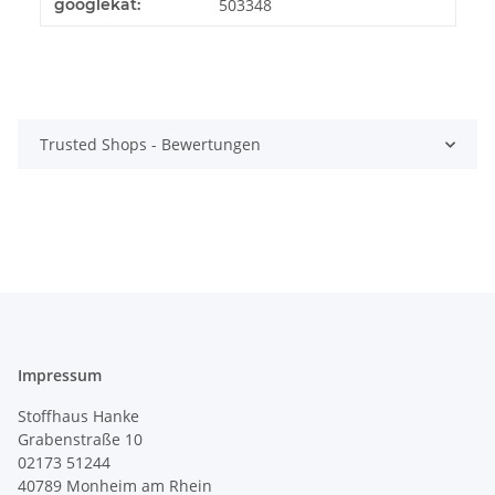
Produkteigenschaft
Wert
googlekat:
503348
Trusted Shops - Bewertungen
Impressum
Stoffhaus Hanke
Grabenstraße 10
02173 51244
40789
Monheim am Rhein