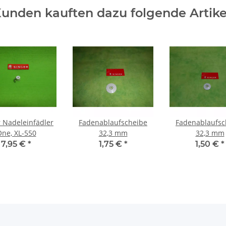
unden kauften dazu folgende Artike
r Nadeleinfädler
Fadenablaufscheibe
Fadenablaufsc
ne, XL-550
32,3 mm
32,3 mm
7,95 €
*
1,75 €
*
1,50 €
*