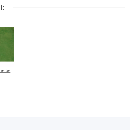
l:
heibe