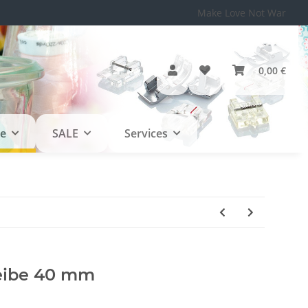
Make Love Not War
0,00 €
le
SALE
Services
eibe 40 mm