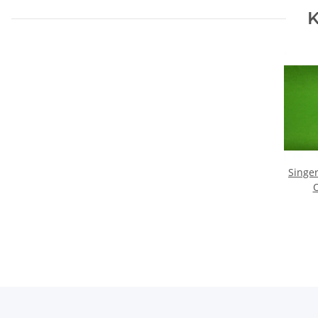
K
Singe
O