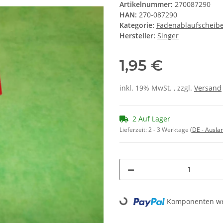
Artikelnummer:
270087290
HAN:
270-087290
Kategorie:
Fadenablaufscheib
Hersteller:
Singer
1,95 €
inkl. 19% MwSt. , zzgl.
Versand
2 Auf Lager
Lieferzeit:
2 - 3 Werktage
(DE - Ausla
Loading...
Komponenten wer