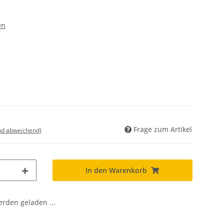
en
Frage zum Artikel
nd abweichend)
In den Warenkorb
den geladen ...