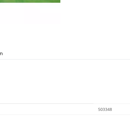
en
503348