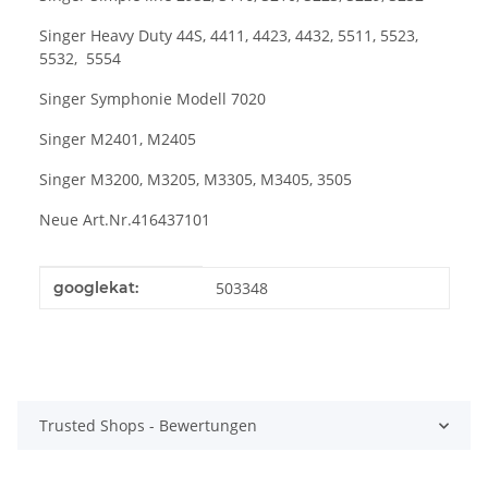
Singer Heavy Duty 44S, 4411, 4423, 4432, 5511, 5523,
5532, 5554
Singer Symphonie Modell 7020
Singer M2401, M2405
Singer M3200, M3205, M3305, M3405, 3505
Neue Art.Nr.416437101
Produkteigenschaft
Wert
googlekat:
503348
Trusted Shops - Bewertungen