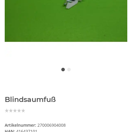
Blindsaumfuß
Artikelnummer:
270006904008
HAN:
416437101