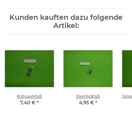
Kunden kauften dazu folgende
Artikel:
Rollsaumfuß
Overlockfuß
Sing
7,40 €
*
4,95 €
*