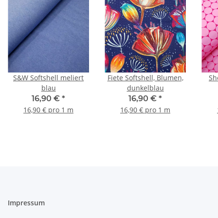
S&W Softshell meliert
Fiete Softshell, Blumen,
Sheldo
blau
dunkelblau
16,90 €
*
16,90 €
*
16,90 € pro 1 m
16,90 € pro 1 m
Impressum