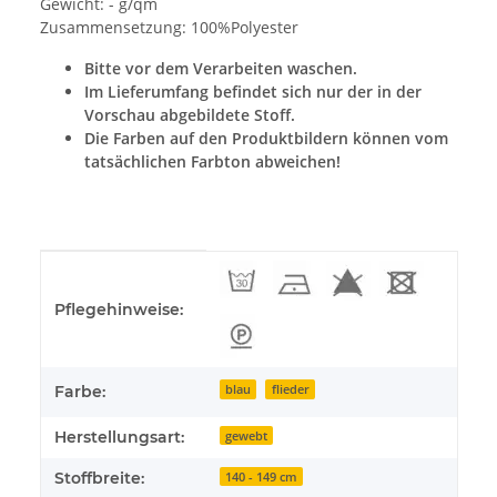
Gewicht: - g/qm
Zusammensetzung: 100%Polyester
Bitte vor dem Verarbeiten waschen.
Im Lieferumfang befindet sich nur der in der
Vorschau abgebildete Stoff.
Die Farben auf den Produktbildern können vom
tatsächlichen Farbton abweichen!
Produkteigenschaft
Wert
Pflegehinweise:
Farbe:
blau
flieder
Herstellungsart:
gewebt
Stoffbreite:
140 - 149 cm