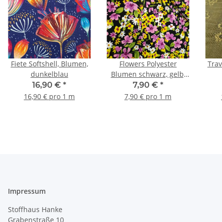
Fiete Softshell, Blumen,
Flowers Polyester
Tra
dunkelblau
Blumen schwarz, gelb,
rosa, grün
16,90 €
*
7,90 €
*
16,90 € pro 1 m
7,90 € pro 1 m
Impressum
Stoffhaus Hanke
Grabenstraße 10