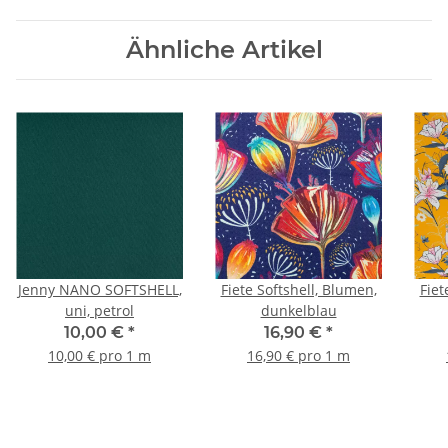
Ähnliche Artikel
Jenny NANO SOFTSHELL,
Fiete Softshell, Blumen,
Fiet
uni, petrol
dunkelblau
10,00 €
*
16,90 €
*
10,00 € pro 1 m
16,90 € pro 1 m