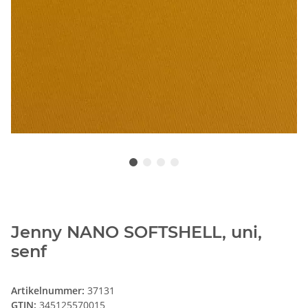
Jenny NANO SOFTSHELL, uni,
senf
Artikelnummer:
37131
GTIN:
345125570015