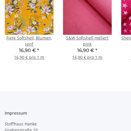
Fiete Softshell, Blumen,
S&W Softshell meliert
Shel
senf
pink
16,90 €
*
16,90 €
*
16,90 € pro 1 m
16,90 € pro 1 m
Impressum
Stoffhaus Hanke
Grabenstraße 10