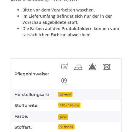
Bitte vor dem Verarbeiten waschen.
Im Lieferumfang befindet sich nur der in der
Vorschau abgebildete Stoff.
Die Farben auf den Produktbildern können vom
tatsächlichen Farbton abweichen!
Produkteigenschaft
Wert
Pflegehinweise:
Herstellungsart:
gewebt
Stoffbreite:
140 - 149 cm
Farbe:
pink
Stoffart:
Softshell