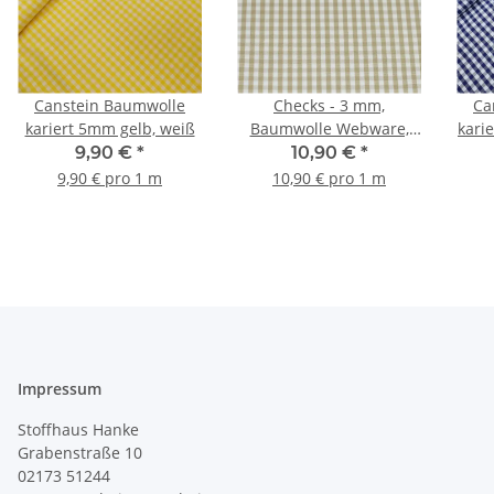
Canstein Baumwolle
Checks - 3 mm,
Ca
kariert 5mm gelb, weiß
Baumwolle Webware,
kari
Karos, schlamm/weiß
9,90 €
*
10,90 €
*
9,90 € pro 1 m
10,90 € pro 1 m
Impressum
Stoffhaus Hanke
Grabenstraße 10
02173 51244