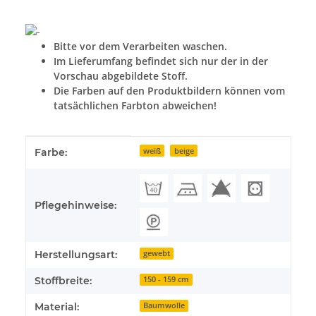
Bitte vor dem Verarbeiten waschen.
Im Lieferumfang befindet sich nur der in der
Vorschau abgebildete Stoff.
Die Farben auf den Produktbildern können vom
tatsächlichen Farbton abweichen!
Produkteigenschaft
Wert
Farbe:
weiß
beige
Pflegehinweise:
Herstellungsart:
gewebt
Stoffbreite:
150 - 159 cm
Material:
Baumwolle